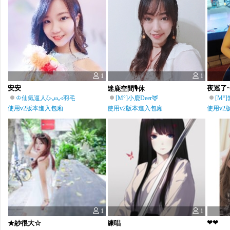
1
1
安安
夜巡了~
迷鹿空間🎙休
♔仙氣逼人ζ▹₀ω₀◃羽毛兒⇜♪
[M°]小鹿Deer🦌
[M°
使用v2版本進入包廂
使用v2版本進入包廂
使用v2
1
1
❤❤
★紗很大☆
練唱