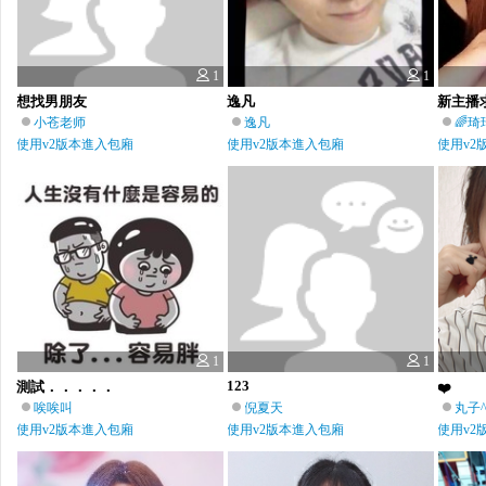
1
1
想找男朋友
逸凡
新主播
小苍老师
逸凡
🌈琦
使用v2版本進入包廂
使用v2版本進入包廂
使用v2
1
1
123
測試．．．．．
❤️
唉唉叫
倪夏天
丸子^
使用v2版本進入包廂
使用v2版本進入包廂
使用v2