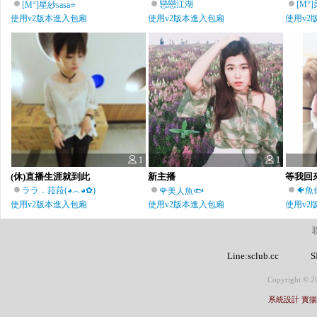
戀戀江湖
[M°
[M°]星紗sasa⭐
使用v2版本進入包廂
使用v2版本進入包廂
使用v2
1
1
(休)直播生涯就到此
新主播
等我回
ララ．菈菈(◕︿◕✿)
🐠
🌹美人魚🐟
使用v2版本進入包廂
使用v2版本進入包廂
使用v2
Line:sclub.cc
S
Copyright © 20
系統設計 實揚